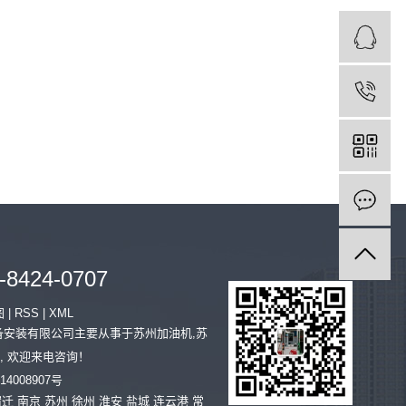
-8424-0707
图
|
RSS
|
XML
石油设备安装有限公司主要从事于
苏州加油机
,
苏
, 欢迎来电咨询！
14008907号
宿迁
南京
苏州
徐州
淮安
盐城
连云港
常