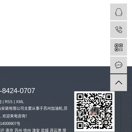
-8424-0707
图
|
RSS
|
XML
石油设备安装有限公司主要从事于
苏州加油机
,
苏
, 欢迎来电咨询！
14008907号
宿迁
南京
苏州
徐州
淮安
盐城
连云港
常