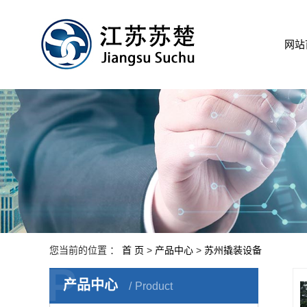
网站
您当前的位置 ：
首 页
>
产品中心
>
苏州撬装设备
P
产品中心
Product