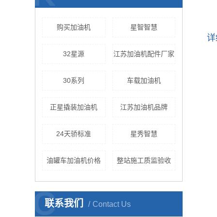
购买加油机
星智智慧
详
32星源
江苏加油机配件厂家
30系列
车载加油机
正星撬装加油机
江苏加油机品牌
24天骄标准
星秀智慧
油罐车加油机价格
整站施工质监验收
C
联系我们
Contact Us