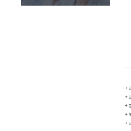
正星46双枪